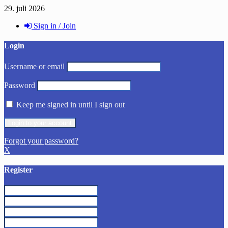
29. juli 2026
Sign in / Join
Login
Username or email
Password
Keep me signed in until I sign out
Forgot your password?
X
Register