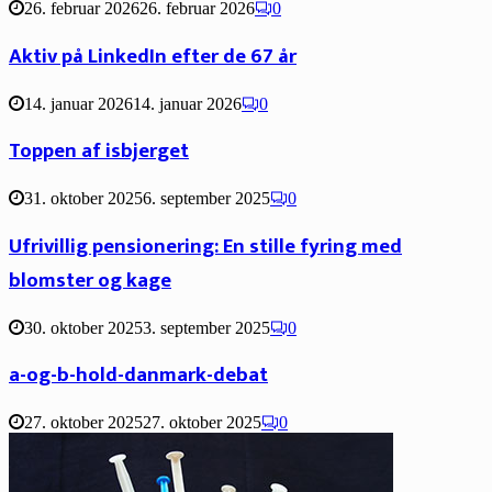
26. februar 2026
26. februar 2026
0
Aktiv på LinkedIn efter de 67 år
14. januar 2026
14. januar 2026
0
Toppen af isbjerget
31. oktober 2025
6. september 2025
0
Ufrivillig pensionering: En stille fyring med
blomster og kage
30. oktober 2025
3. september 2025
0
a-og-b-hold-danmark-debat
27. oktober 2025
27. oktober 2025
0