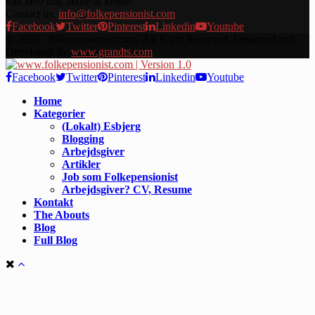
kan lære mig bedre at kende.
Contact us:
info@folkepensionist.com
Facebook
Twitter
Pinterest
Linkedin
Youtube
© 2025 - folkepensionist.com. All Right Reserved. Designed and
Developed by
www.grandts.com
Facebook
Twitter
Pinterest
Linkedin
Youtube
Home
Kategorier
(Lokalt) Esbjerg
Blogging
Arbejdsgiver
Artikler
Job som Folkepensionist
Arbejdsgiver? CV, Resume
Kontakt
The Abouts
Blog
Full Blog