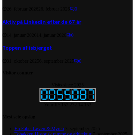
26. februar 2026
26. februar 2026
0
Aktiv på LinkedIn efter de 67 år
14. januar 2026
14. januar 2026
0
Toppen af isbjerget
31. oktober 2025
6. september 2025
0
Visitor counter
Visits since 2025
Your IP: 152.232.14.153
Mest sete opslag
En Fabel Løven & Myren
3. september 2025
Tobakken Historisk ramme og arkitektur
7. september 2025