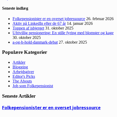
Seneste indlæg
Folkepensionister er en overset jobressource
26. februar 2026
Aktiv på LinkedIn efter de 67 år
14. januar 2026
Toppen af isbjerget
31. oktober 2025
Ufrivillig pensionering: En stille fyring med blomster og kage
30. oktober 2025
a-og-b-hold-danmark-debat
27. oktober 2025
Populære Kategorier
Artikler
Blogging
Arbejdsgiver
Editor's Picks
The Abouts
Job som Folkepensionist
Seneste Artikler
Folkepensionister er en overset jobressource