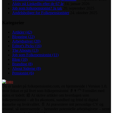
Aktiv på LinkedIn efter de 67 år
14. januar 2026
Job som folkepensionist? Ja tak
20. september 2025
Andelsboliger for Folkepensionister
24. oktober 2025
Kategorier
Artikler
(42)
Blogging
(22)
Arbejdsgiver
(20)
Editor's Picks
(16)
The Abouts
(13)
Job som Folkepensionist
(11)
Blog
(10)
Branding
(8)
About Siderne
(8)
Pensionist
(6)
Du er landet på folkepensionist.com, en hjemmeside i Version 1.0,
hvor fokus er på livet som folkepensionist 👵👨‍🦳 Formålet med
siden er todelt: 📰 At skrive artikler om hverdagen som
folkepensionist – alt fra økonomi, sundhed og fritid til digital
dannelse og livskvalitet. 📄 At præsentere mit personlige CV og
resumé, så interesserede – herunder potentielle arbejdsgivere – nemt