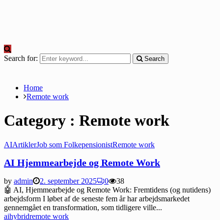
Search for:
Search
Home
Remote work
Category : Remote work
AI
Artikler
Job som Folkepensionist
Remote work
AI Hjemmearbejde og Remote Work
by
admin
2. september 2025
0
38
🤖 AI, Hjemmearbejde og Remote Work: Fremtidens (og nutidens)
arbejdsform I løbet af de seneste fem år har arbejdsmarkedet
gennemgået en transformation, som tidligere ville...
ai
hybrid
remote work