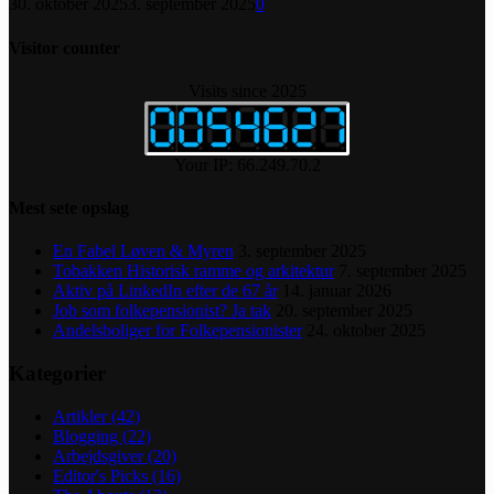
30. oktober 2025
3. september 2025
0
Visitor counter
Visits since 2025
Your IP: 66.249.70.2
Mest sete opslag
En Fabel Løven & Myren
3. september 2025
Tobakken Historisk ramme og arkitektur
7. september 2025
Aktiv på LinkedIn efter de 67 år
14. januar 2026
Job som folkepensionist? Ja tak
20. september 2025
Andelsboliger for Folkepensionister
24. oktober 2025
Kategorier
Artikler
(42)
Blogging
(22)
Arbejdsgiver
(20)
Editor's Picks
(16)