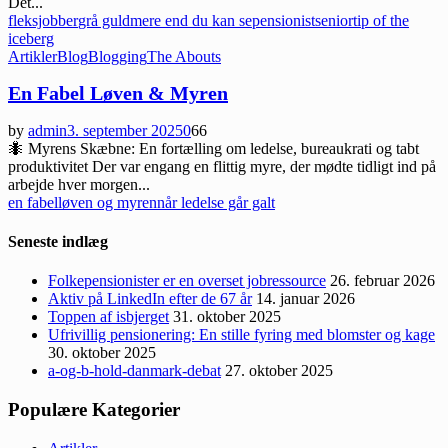
Det...
fleksjobber
grå guld
mere end du kan se
pensionist
senior
tip of the
iceberg
Artikler
Blog
Blogging
The Abouts
En Fabel Løven & Myren
by
admin
3. september 2025
0
66
🐜 Myrens Skæbne: En fortælling om ledelse, bureaukrati og tabt
produktivitet Der var engang en flittig myre, der mødte tidligt ind på
arbejde hver morgen...
en fabel
løven og myren
når ledelse går galt
Seneste indlæg
Folkepensionister er en overset jobressource
26. februar 2026
Aktiv på LinkedIn efter de 67 år
14. januar 2026
Toppen af isbjerget
31. oktober 2025
Ufrivillig pensionering: En stille fyring med blomster og kage
30. oktober 2025
a-og-b-hold-danmark-debat
27. oktober 2025
Populære Kategorier