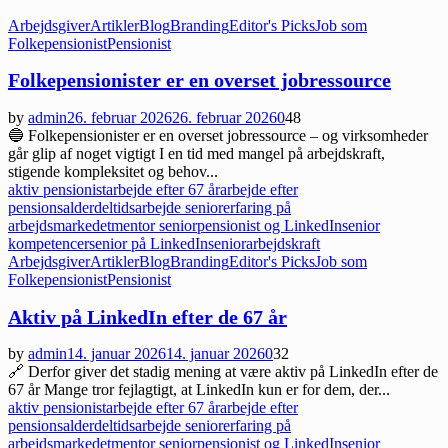
Arbejdsgiver
Artikler
Blog
Branding
Editor's Picks
Job som
Folkepensionist
Pensionist
Folkepensionister er en overset jobressource
by
admin
26. februar 2026
26. februar 2026
0
48
🔵 Folkepensionister er en overset jobressource – og virksomheder
går glip af noget vigtigt I en tid med mangel på arbejdskraft,
stigende kompleksitet og behov...
aktiv pensionist
arbejde efter 67 år
arbejde efter
pensionsalder
deltidsarbejde senior
erfaring på
arbejdsmarkedet
mentor senior
pensionist og LinkedIn
senior
kompetencer
senior på LinkedIn
seniorarbejdskraft
Arbejdsgiver
Artikler
Blog
Branding
Editor's Picks
Job som
Folkepensionist
Pensionist
Aktiv på LinkedIn efter de 67 år
by
admin
14. januar 2026
14. januar 2026
0
32
🔗 Derfor giver det stadig mening at være aktiv på LinkedIn efter de
67 år Mange tror fejlagtigt, at LinkedIn kun er for dem, der...
aktiv pensionist
arbejde efter 67 år
arbejde efter
pensionsalder
deltidsarbejde senior
erfaring på
arbejdsmarkedet
mentor senior
pensionist og LinkedIn
senior