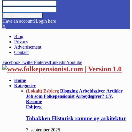
Have an account?
Login here
X
Blog
Privacy
Advertisement
Contact
Facebook
Twitter
Pinterest
Linkedin
Youtube
Home
Kategorier
(Lokalt) Esbjerg
Blogging
Arbejdsgiver
Artikler
Job som Folkepensionist
Arbejdsgiver? CV,
Resume
Esbjerg
Tobakken Historisk ramme og arkitektur
7. september 2025