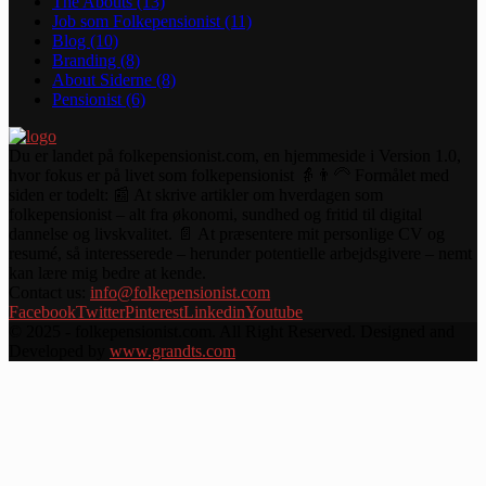
The Abouts
(13)
Job som Folkepensionist
(11)
Blog
(10)
Branding
(8)
About Siderne
(8)
Pensionist
(6)
Du er landet på folkepensionist.com, en hjemmeside i Version 1.0,
hvor fokus er på livet som folkepensionist 👵👨‍🦳 Formålet med
siden er todelt: 📰 At skrive artikler om hverdagen som
folkepensionist – alt fra økonomi, sundhed og fritid til digital
dannelse og livskvalitet. 📄 At præsentere mit personlige CV og
resumé, så interesserede – herunder potentielle arbejdsgivere – nemt
kan lære mig bedre at kende.
Contact us:
info@folkepensionist.com
Facebook
Twitter
Pinterest
Linkedin
Youtube
© 2025 - folkepensionist.com. All Right Reserved. Designed and
Developed by
www.grandts.com