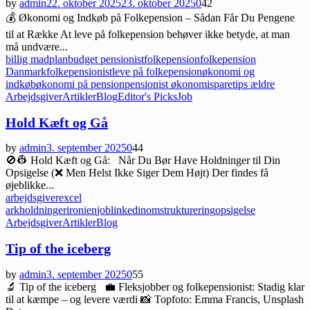
by
admin
22. oktober 2025
23. oktober 2025
0
42
💰 Økonomi og Indkøb på Folkepension – Sådan Får Du Pengene
til at Række At leve på folkepension behøver ikke betyde, at man
må undvære...
billig madplan
budget pensionist
folkepension
folkepension
Danmark
folkepensionist
leve på folkepension
økonomi og
indkøb
økonomi på pension
pensionist økonomi
sparetips ældre
Arbejdsgiver
Artikler
Blog
Editor's Picks
Job
Hold Kæft og Gå
by
admin
3. september 2025
0
44
🚫👷 Hold Kæft og Gå: Når Du Bør Have Holdninger til Din
Opsigelse (❌ Men Helst Ikke Siger Dem Højt) Der findes få
øjeblikke...
arbejdsgiver
excel
ark
holdninger
ironien
job
linkedin
omstrukturering
opsigelse
Arbejdsgiver
Artikler
Blog
Tip of the iceberg
by
admin
3. september 2025
0
55
🔬 Tip of the iceberg 💼 Fleksjobber og folkepensionist: Stadig klar
til at kæmpe – og levere værdi 📸 Topfoto: Emma Francis, Unsplash