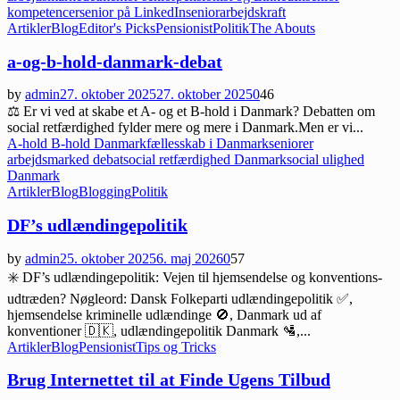
kompetencer
senior på LinkedIn
seniorarbejdskraft
Artikler
Blog
Editor's Picks
Pensionist
Politik
The Abouts
a-og-b-hold-danmark-debat
by
admin
27. oktober 2025
27. oktober 2025
0
46
⚖️ Er vi ved at skabe et A- og et B-hold i Danmark? Debatten om
social retfærdighed fylder mere og mere i Danmark.Men er vi...
A-hold B-hold Danmark
fællesskab i Danmark
seniorer
arbejdsmarked debat
social retfærdighed Danmark
social ulighed
Danmark
Artikler
Blog
Blogging
Politik
DF’s udlændingepolitik
by
admin
25. oktober 2025
6. maj 2026
0
57
✳️ DF’s udlændingepolitik: Vejen til hjemsendelse og konventions­
udtræden? Nøgleord: Dansk Folkeparti udlændingepolitik ✅,
hjemsendelse kriminelle udlændinge 🚫, Danmark ud af
konventioner 🇩🇰, udlændinge­politik Danmark 🛂,...
Artikler
Blog
Pensionist
Tips og Tricks
Brug Internettet til at Finde Ugens Tilbud