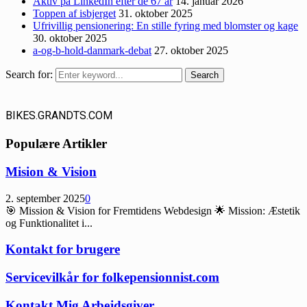
Aktiv på LinkedIn efter de 67 år
14. januar 2026
Toppen af isbjerget
31. oktober 2025
Ufrivillig pensionering: En stille fyring med blomster og kage
30. oktober 2025
a-og-b-hold-danmark-debat
27. oktober 2025
Search for:
Search
BIKES.GRANDTS.COM
Populære Artikler
Mision & Vision
2. september 2025
0
🎯 Mission & Vision for Fremtidens Webdesign 🌟 Mission: Æstetik
og Funktionalitet i...
Kontakt for brugere
Servicevilkår for folkepensionnist.com
Kontakt Mig Arbejdsgiver