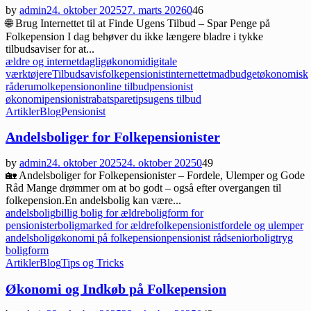
by
admin
24. oktober 2025
27. marts 2026
0
46
🌐 Brug Internettet til at Finde Ugens Tilbud – Spar Penge på
Folkepension I dag behøver du ikke længere bladre i tykke
tilbudsaviser for at...
ældre og internet
dagligøkonomi
digitale
værktøjer
eTilbudsavis
folkepensionist
internettet
madbudget
økonomisk
råderum
olkepension
online tilbud
pensionist
økonomi
pensionistrabat
sparetips
ugens tilbud
Artikler
Blog
Pensionist
Andelsboliger for Folkepensionister
by
admin
24. oktober 2025
24. oktober 2025
0
49
🏡 Andelsboliger for Folkepensionister – Fordele, Ulemper og Gode
Råd Mange drømmer om at bo godt – også efter overgangen til
folkepension.En andelsbolig kan være...
andelsbolig
billig bolig for ældre
boligform for
pensionister
boligmarked for ældre
folkepensionist
fordele og ulemper
andelsbolig
økonomi på folkepension
pensionist råd
seniorbolig
tryg
boligform
Artikler
Blog
Tips og Tricks
Økonomi og Indkøb på Folkepension