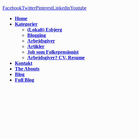
Facebook
Twitter
Pinterest
Linkedin
Youtube
Home
Kategorier
(Lokalt) Esbjerg
Blogging
Arbejdsgiver
Artikler
Job som Folkepensionist
Arbejdsgiver? CV, Resume
Kontakt
The Abouts
Blog
Full Blog