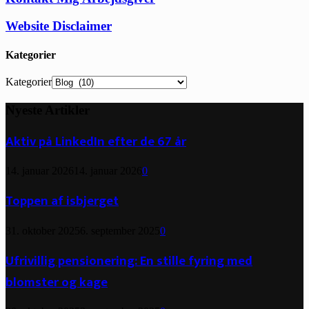
Website Disclaimer
Kategorier
Kategorier
Nyeste Artikler
Aktiv på LinkedIn efter de 67 år
14. januar 2026
14. januar 2026
0
Toppen af isbjerget
31. oktober 2025
6. september 2025
0
Ufrivillig pensionering: En stille fyring med
blomster og kage