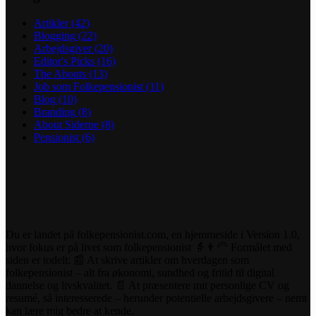
Artikler
(42)
Blogging
(22)
Arbejdsgiver
(20)
Editor's Picks
(16)
The Abouts
(13)
Job som Folkepensionist
(11)
Blog
(10)
Branding
(8)
About Siderne
(8)
Pensionist
(6)
Du er landet på folkepensionist.com, en hjemmeside i Version 1.0,
hvor fokus er på livet som folkepensionist 👵👨‍🦳 Formålet med
siden er todelt: 📰 At skrive artikler om hverdagen som
folkepensionist – alt fra økonomi, sundhed og fritid til digital
dannelse og livskvalitet. 📄 At præsentere mit personlige CV og
resumé, så interesserede – herunder potentielle arbejdsgivere – nemt
kan lære mig bedre at kende.