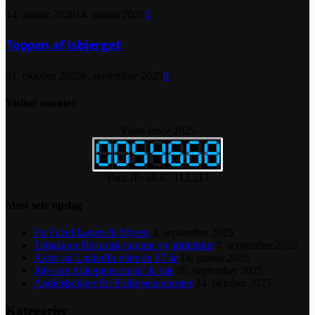
14. januar 2026
14. januar 2026
0
Toppen af isbjerget
31. oktober 2025
6. september 2025
0
Visitor counter
Visits since 2025
Your IP: 68.67.112.217
Mest sete opslag
En Fabel Løven & Myren
3. september 2025
Tobakken Historisk ramme og arkitektur
7. september 2025
Aktiv på LinkedIn efter de 67 år
14. januar 2026
Job som folkepensionist? Ja tak
20. september 2025
Andelsboliger for Folkepensionister
24. oktober 2025
Kategorier