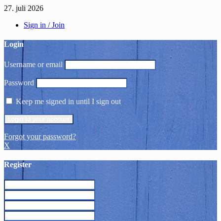
27. juli 2026
Sign in / Join
Login
Username or email
Password
Keep me signed in until I sign out
Forgot your password?
X
Register