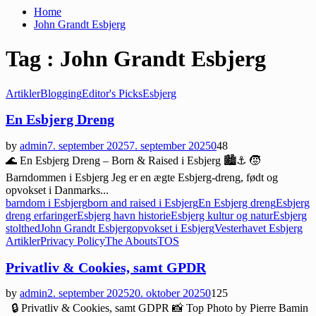
Home
John Grandt Esbjerg
Tag : John Grandt Esbjerg
Artikler
Blogging
Editor's Picks
Esbjerg
En Esbjerg Dreng
by
admin
7. september 2025
7. september 2025
0
48
🌊 En Esbjerg Dreng – Born & Raised i Esbjerg 🏙️⚓ 🧒
Barndommen i Esbjerg Jeg er en ægte Esbjerg-dreng, født og
opvokset i Danmarks...
barndom i Esbjerg
born and raised i Esbjerg
En Esbjerg dreng
Esbjerg
dreng erfaringer
Esbjerg havn historie
Esbjerg kultur og natur
Esbjerg
stolthed
John Grandt Esbjerg
opvokset i Esbjerg
Vesterhavet Esbjerg
Artikler
Privacy Policy
The Abouts
TOS
Privatliv & Cookies, samt GPDR
by
admin
2. september 2025
20. oktober 2025
0
125
🔒 Privatliv & Cookies, samt GDPR 📸 Top Photo by Pierre Bamin