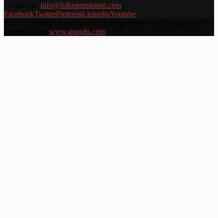
Contact us:
info@folkepensionist.com
Facebook
Twitter
Pinterest
Linkedin
Youtube
© 2025 - folkepensionist.com. All Right Reserved. Designed and
Developed by
www.grandts.com