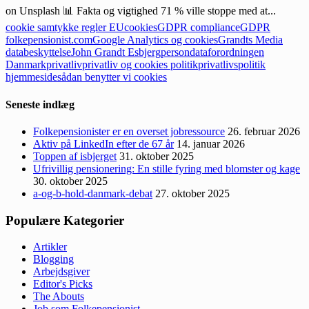
on Unsplash 📊 Fakta og vigtighed 71 % ville stoppe med at...
cookie samtykke regler EU
cookies
GDPR compliance
GDPR
folkepensionist.com
Google Analytics og cookies
Grandts Media
databeskyttelse
John Grandt Esbjerg
persondataforordningen
Danmark
privatliv
privatliv og cookies politik
privatlivspolitik
hjemmeside
sådan benytter vi cookies
Seneste indlæg
Folkepensionister er en overset jobressource
26. februar 2026
Aktiv på LinkedIn efter de 67 år
14. januar 2026
Toppen af isbjerget
31. oktober 2025
Ufrivillig pensionering: En stille fyring med blomster og kage
30. oktober 2025
a-og-b-hold-danmark-debat
27. oktober 2025
Populære Kategorier
Artikler
Blogging
Arbejdsgiver
Editor's Picks
The Abouts
Job som Folkepensionist