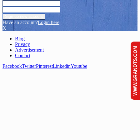
Have an account?
Login here
X
Blog
Privacy
WWW.GRANDTS.COM
Advertisement
Contact
Facebook
Twitter
Pinterest
Linkedin
Youtube