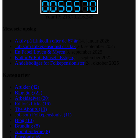
Your IP: 216.73.216.245
Mest sete opslag
Aktiv på LinkedIn efter de 67 år
14. januar 2026
Job som folkepensionist? Ja tak
20. september 2025
En Fabel Løven & Myren
3. september 2025
Kultur & Fritidshuset i Esbjerg
1. september 2025
Andelsboliger for Folkepensionister
24. oktober 2025
Kategorier
Artikler
(42)
Blogging
(22)
Arbejdsgiver
(20)
Editor's Picks
(16)
The Abouts
(13)
Job som Folkepensionist
(11)
Blog
(10)
Branding
(8)
About Siderne
(8)
Pensionist
(6)