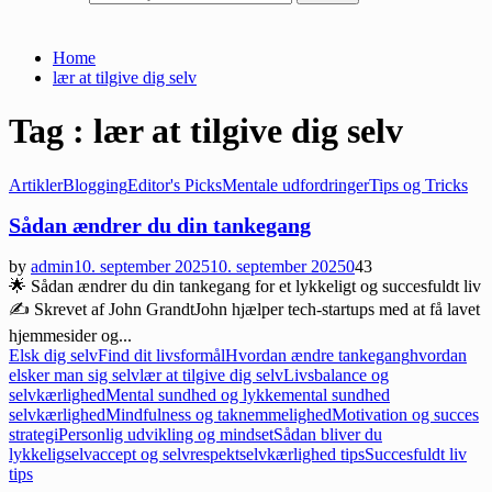
Home
lær at tilgive dig selv
Tag : lær at tilgive dig selv
Artikler
Blogging
Editor's Picks
Mentale udfordringer
Tips og Tricks
Sådan ændrer du din tankegang
by
admin
10. september 2025
10. september 2025
0
43
🌟 Sådan ændrer du din tankegang for et lykkeligt og succesfuldt liv
✍️ Skrevet af John GrandtJohn hjælper tech-startups med at få lavet
hjemmesider og...
Elsk dig selv
Find dit livsformål
Hvordan ændre tankegang
hvordan
elsker man sig selv
lær at tilgive dig selv
Livsbalance og
selvkærlighed
Mental sundhed og lykke
mental sundhed
selvkærlighed
Mindfulness og taknemmelighed
Motivation og succes
strategi
Personlig udvikling og mindset
Sådan bliver du
lykkelig
selvaccept og selvrespekt
selvkærlighed tips
Succesfuldt liv
tips