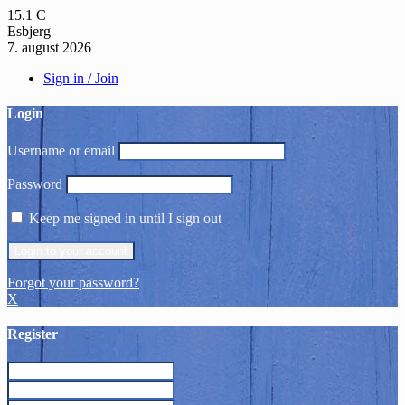
15.1
C
Esbjerg
7. august 2026
Sign in / Join
Login
Username or email
Password
Keep me signed in until I sign out
Forgot your password?
X
Register