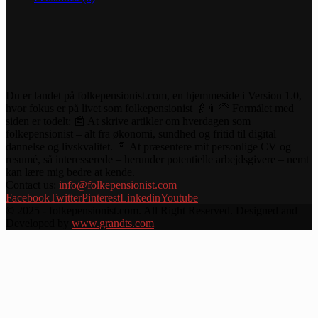
Du er landet på folkepensionist.com, en hjemmeside i Version 1.0,
hvor fokus er på livet som folkepensionist 👵👨‍🦳 Formålet med
siden er todelt: 📰 At skrive artikler om hverdagen som
folkepensionist – alt fra økonomi, sundhed og fritid til digital
dannelse og livskvalitet. 📄 At præsentere mit personlige CV og
resumé, så interesserede – herunder potentielle arbejdsgivere – nemt
kan lære mig bedre at kende.
Contact us:
info@folkepensionist.com
Facebook
Twitter
Pinterest
Linkedin
Youtube
© 2025 - folkepensionist.com. All Right Reserved. Designed and
Developed by
www.grandts.com