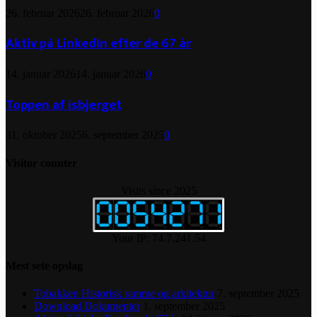
26. februar 2026
26. februar 2026
0
Aktiv på LinkedIn efter de 67 år
14. januar 2026
14. januar 2026
0
Toppen af isbjerget
31. oktober 2025
6. september 2025
0
Visitor counter
Visits since 2025
Your IP: 74.7.241.54
Mest sete opslag
Tobakken Historisk ramme og arkitektur
7. september 2025
Download Dokumenter
1. september 2025