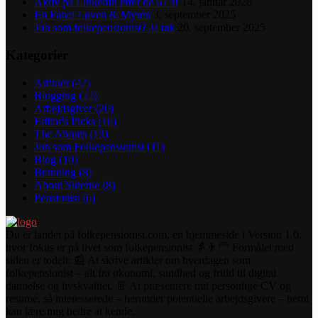
Aktiv på LinkedIn efter de 67 år
14. januar 2026
En Fabel Løven & Myren
3. september 2025
Job som folkepensionist? Ja tak
20. september 2025
Kategorier
Artikler
(42)
Blogging
(22)
Arbejdsgiver
(20)
Editor's Picks
(16)
The Abouts
(13)
Job som Folkepensionist
(11)
Blog
(10)
Branding
(8)
About Siderne
(8)
Pensionist
(6)
Du er landet på folkepensionist.com, en hjemmeside i Version 1.0,
hvor fokus er på livet som folkepensionist 👵👨‍🦳 Formålet med
siden er todelt: 📰 At skrive artikler om hverdagen som
folkepensionist – alt fra økonomi, sundhed og fritid til digital
dannelse og livskvalitet. 📄 At præsentere mit personlige CV og
resumé, så interesserede – herunder potentielle arbejdsgivere – nemt
kan lære mig bedre at kende.