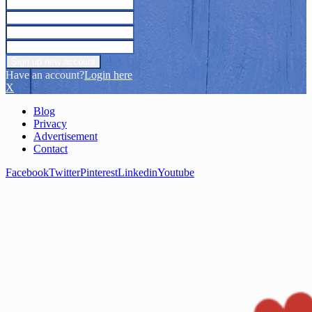
Have an account?
Login here
X
Blog
Privacy
Advertisement
Contact
Facebook
Twitter
Pinterest
Linkedin
Youtube