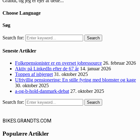
Grandt, og jeg er ejer af dette...
Choose Language
Søg
Search for:
Search
Seneste Artikler
Folkepensionister er en overset jobressource
26. februar 2026
Aktiv på LinkedIn efter de 67 år
14. januar 2026
Toppen af isbjerget
31. oktober 2025
Ufrivillig pensionering: En stille fyring med blomster og kage
30. oktober 2025
a-og-b-hold-danmark-debat
27. oktober 2025
Search for:
Search
BIKES.GRANDTS.COM
Populære Artikler