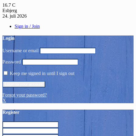
16.7
C
Esbjerg
24. juli 2026
Sign in / Join
Login
Username or email
Password
Keep me signed in until I sign out
Forgot your password?
X
Register