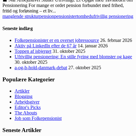
Pensionering For mange er ordet pension forbundet med frihed,
fritid og forløsning – et liv...
manglende struktur
pension
pensionister
tomhed
ufrivillig pensionering
Seneste indlæg
Folkepensionister er en overset jobressource
26. februar 2026
Aktiv på LinkedIn efter de 67 år
14. januar 2026
Toppen af isbjerget
31. oktober 2025
Ufrivillig pensionering: En stille fyring med blomster og kage
30. oktober 2025
a-og-b-hold-danmark-debat
27. oktober 2025
Populære Kategorier
Artikler
Blogging
Arbejdsgiver
Editor's Picks
The Abouts
Job som Folkepensionist
Seneste Artikler