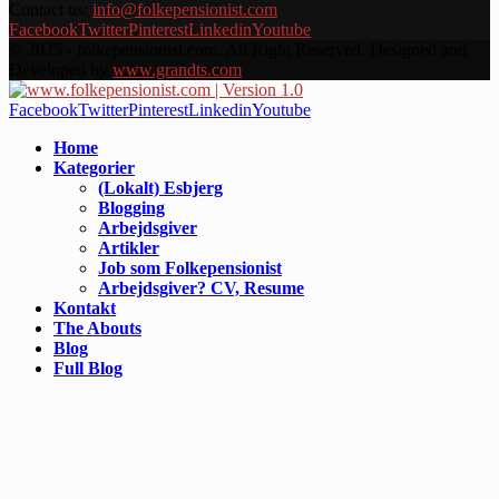
Contact us:
info@folkepensionist.com
Facebook
Twitter
Pinterest
Linkedin
Youtube
© 2025 - folkepensionist.com. All Right Reserved. Designed and
Developed by
www.grandts.com
Facebook
Twitter
Pinterest
Linkedin
Youtube
Home
Kategorier
(Lokalt) Esbjerg
Blogging
Arbejdsgiver
Artikler
Job som Folkepensionist
Arbejdsgiver? CV, Resume
Kontakt
The Abouts
Blog
Full Blog