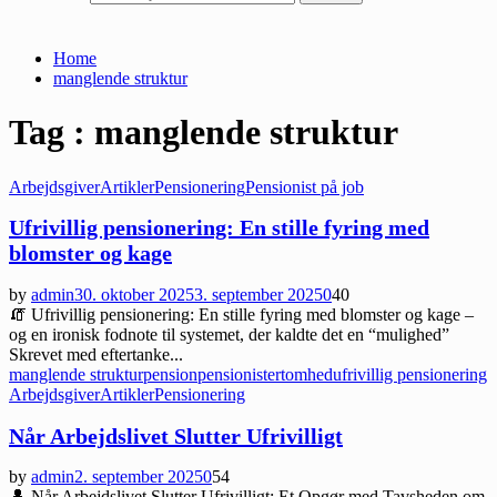
Home
manglende struktur
Tag : manglende struktur
Arbejdsgiver
Artikler
Pensionering
Pensionist på job
Ufrivillig pensionering: En stille fyring med
blomster og kage
by
admin
30. oktober 2025
3. september 2025
0
40
🧯 Ufrivillig pensionering: En stille fyring med blomster og kage –
og en ironisk fodnote til systemet, der kaldte det en “mulighed”
Skrevet med eftertanke...
manglende struktur
pension
pensionister
tomhed
ufrivillig pensionering
Arbejdsgiver
Artikler
Pensionering
Når Arbejdslivet Slutter Ufrivilligt
by
admin
2. september 2025
0
54
👤 Når Arbejdslivet Slutter Ufrivilligt: Et Opgør med Tavsheden om