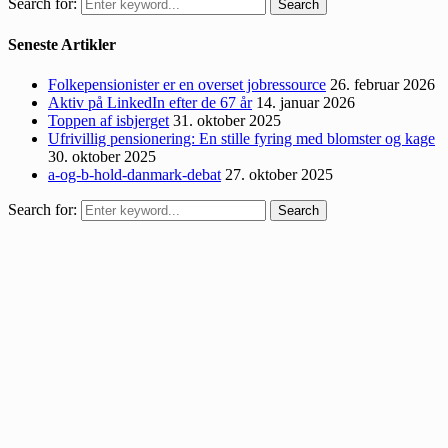
Search for:
Search
Seneste Artikler
Folkepensionister er en overset jobressource
26. februar 2026
Aktiv på LinkedIn efter de 67 år
14. januar 2026
Toppen af isbjerget
31. oktober 2025
Ufrivillig pensionering: En stille fyring med blomster og kage
30. oktober 2025
a-og-b-hold-danmark-debat
27. oktober 2025
Search for:
Search