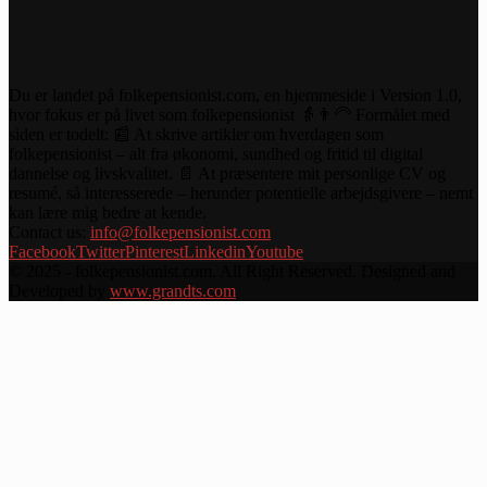
Du er landet på folkepensionist.com, en hjemmeside i Version 1.0,
hvor fokus er på livet som folkepensionist 👵👨‍🦳 Formålet med
siden er todelt: 📰 At skrive artikler om hverdagen som
folkepensionist – alt fra økonomi, sundhed og fritid til digital
dannelse og livskvalitet. 📄 At præsentere mit personlige CV og
resumé, så interesserede – herunder potentielle arbejdsgivere – nemt
kan lære mig bedre at kende.
Contact us:
info@folkepensionist.com
Facebook
Twitter
Pinterest
Linkedin
Youtube
© 2025 - folkepensionist.com. All Right Reserved. Designed and
Developed by
www.grandts.com