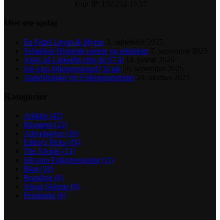
Your IP: 152.232.15.57
Mest sete opslag
En Fabel Løven & Myren
3. september 2025
Tobakken Historisk ramme og arkitektur
7. september 2025
Aktiv på LinkedIn efter de 67 år
14. januar 2026
Job som folkepensionist? Ja tak
20. september 2025
Andelsboliger for Folkepensionister
24. oktober 2025
Kategorier
Artikler
(42)
Blogging
(22)
Arbejdsgiver
(20)
Editor's Picks
(16)
The Abouts
(13)
Job som Folkepensionist
(11)
Blog
(10)
Branding
(8)
About Siderne
(8)
Pensionist
(6)