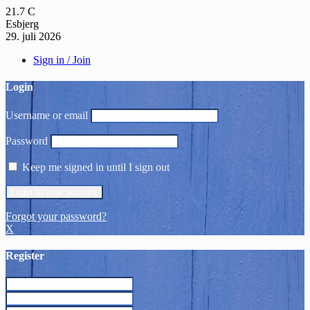
21.7
C
Esbjerg
29. juli 2026
Sign in / Join
Login
Username or email
Password
Keep me signed in until I sign out
Forgot your password?
X
Register