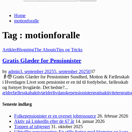
Home
motionforalle
Tag : motionforalle
Artikler
Blogging
The Abouts
Tips og Tricks
Gratis Glæder for Pensionister
by
admin
3. september 2025
5. september 2025
0
37
👵🧓 Gratis Glæder for Pensionister Sundhed, Motion & Fællesskab
i Hverdagen Livet som pensionist er en tid til fordybelse, fællesskab
og fornyet livsglæde. Det bedste?...
ældrefællesskab
aktivtældreliv
danskepensionister
gratisaktiviteter
grati
Seneste indlæg
Folkepensionister er en overset jobressource
26. februar 2026
Aktiv på LinkedIn efter de 67 år
14. januar 2026
Toppen af isbjerget
31. oktober 2025
Ufrivillig pensionering: En stille fyring med blomster og kage