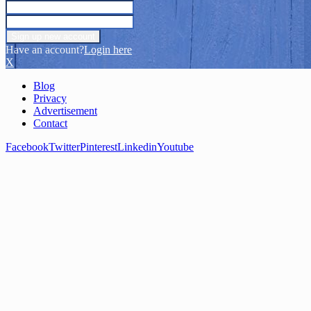
Have an account?
Login here
X
Blog
Privacy
Advertisement
Contact
Facebook
Twitter
Pinterest
Linkedin
Youtube