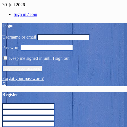
30. juli 2026
Sign in / Join
Login
Username or email
Password
Keep me signed in until I sign out
Forgot your password?
X
Register