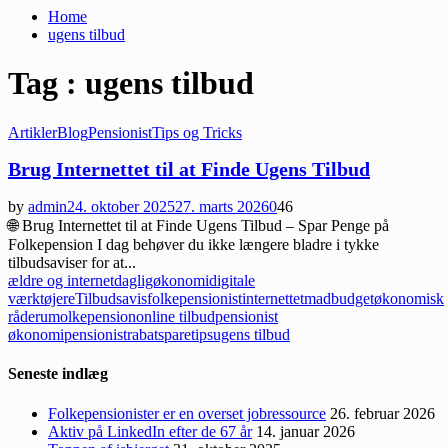
Home
ugens tilbud
Tag : ugens tilbud
Artikler
Blog
Pensionist
Tips og Tricks
Brug Internettet til at Finde Ugens Tilbud
by
admin
24. oktober 2025
27. marts 2026
0
46
🌐 Brug Internettet til at Finde Ugens Tilbud – Spar Penge på
Folkepension I dag behøver du ikke længere bladre i tykke
tilbudsaviser for at...
ældre og internet
dagligøkonomi
digitale
værktøjer
eTilbudsavis
folkepensionist
internettet
madbudget
økonomisk
råderum
olkepension
online tilbud
pensionist
økonomi
pensionistrabat
sparetips
ugens tilbud
Seneste indlæg
Folkepensionister er en overset jobressource
26. februar 2026
Aktiv på LinkedIn efter de 67 år
14. januar 2026