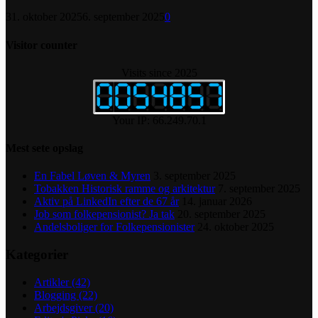
31. oktober 2025
6. september 2025
0
Visitor counter
Visits since 2025
Your IP: 66.249.70.1
Mest sete opslag
En Fabel Løven & Myren
3. september 2025
Tobakken Historisk ramme og arkitektur
7. september 2025
Aktiv på LinkedIn efter de 67 år
14. januar 2026
Job som folkepensionist? Ja tak
20. september 2025
Andelsboliger for Folkepensionister
24. oktober 2025
Kategorier
Artikler
(42)
Blogging
(22)
Arbejdsgiver
(20)