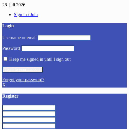
28. juli 2026
Sign in / Join
Login
Username or email
Password
Keep me signed in until I sign out
Forgot your password?
X
Register