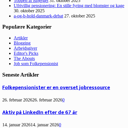
Toppen af isbjerget
31. oktober 2025
Ufrivillig pensionering: En stille fyring med blomster og kage
30. oktober 2025
a-og-b-hold-danmark-debat
27. oktober 2025
Populære Kategorier
Artikler
Blogging
Arbejdsgiver
Editor's Picks
The Abouts
Job som Folkepensionist
Seneste Artikler
Folkepensionister er en overset jobressource
26. februar 2026
26. februar 2026
0
Aktiv på LinkedIn efter de 67 år
14. januar 2026
14. januar 2026
0