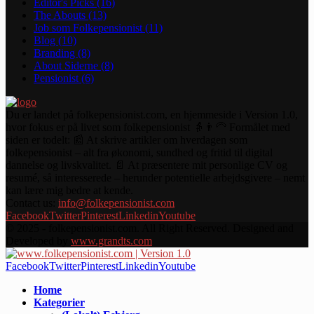
Editor's Picks
(16)
The Abouts
(13)
Job som Folkepensionist
(11)
Blog
(10)
Branding
(8)
About Siderne
(8)
Pensionist
(6)
Du er landet på folkepensionist.com, en hjemmeside i Version 1.0,
hvor fokus er på livet som folkepensionist 👵👨‍🦳 Formålet med
siden er todelt: 📰 At skrive artikler om hverdagen som
folkepensionist – alt fra økonomi, sundhed og fritid til digital
dannelse og livskvalitet. 📄 At præsentere mit personlige CV og
resumé, så interesserede – herunder potentielle arbejdsgivere – nemt
kan lære mig bedre at kende.
Contact us:
info@folkepensionist.com
Facebook
Twitter
Pinterest
Linkedin
Youtube
© 2025 - folkepensionist.com. All Right Reserved. Designed and
Developed by
www.grandts.com
Facebook
Twitter
Pinterest
Linkedin
Youtube
Home
Kategorier