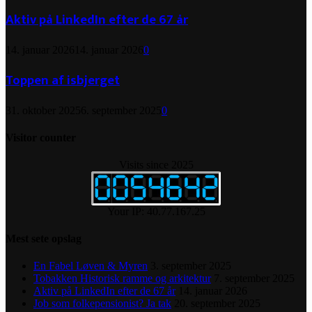
Aktiv på LinkedIn efter de 67 år
14. januar 2026
14. januar 2026
0
Toppen af isbjerget
31. oktober 2025
6. september 2025
0
Visitor counter
Visits since 2025
Your IP: 40.77.167.25
Mest sete opslag
En Fabel Løven & Myren
3. september 2025
Tobakken Historisk ramme og arkitektur
7. september 2025
Aktiv på LinkedIn efter de 67 år
14. januar 2026
Job som folkepensionist? Ja tak
20. september 2025