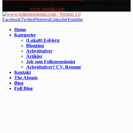
© 2025 - folkepensionist.com. All Right Reserved. Designed and
Developed by
www.grandts.com
Facebook
Twitter
Pinterest
Linkedin
Youtube
Home
Kategorier
(Lokalt) Esbjerg
Blogging
Arbejdsgiver
Artikler
Job som Folkepensionist
Arbejdsgiver? CV, Resume
Kontakt
The Abouts
Blog
Full Blog