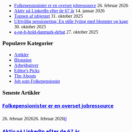
Folkepensionister er en overset jobressource
26. februar 2026
Aktiv på LinkedIn efter de 67 år
14. januar 2026
Toppen af isbjerget
31. oktober 2025
Ufrivillig pensionering: En stille fyring med blomster og kage
30. oktober 2025
a-og-b-hold-danmark-debat
27. oktober 2025
Populære Kategorier
Artikler
Blogging
Arbejdsgiver
Editor's Picks
The Abouts
Job som Folkepensionist
Seneste Artikler
Folkepensionister er en overset jobressource
26. februar 2026
26. februar 2026
0
Aktiv på LinkedIn efter de 67 år