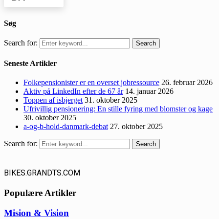
Søg
Search for:
Search
Seneste Artikler
Folkepensionister er en overset jobressource
26. februar 2026
Aktiv på LinkedIn efter de 67 år
14. januar 2026
Toppen af isbjerget
31. oktober 2025
Ufrivillig pensionering: En stille fyring med blomster og kage
30. oktober 2025
a-og-b-hold-danmark-debat
27. oktober 2025
Search for:
Search
BIKES.GRANDTS.COM
Populære Artikler
Mision & Vision