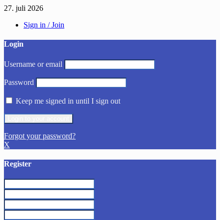
27. juli 2026
Sign in / Join
Login
Username or email
Password
Keep me signed in until I sign out
Forgot your password?
X
Register