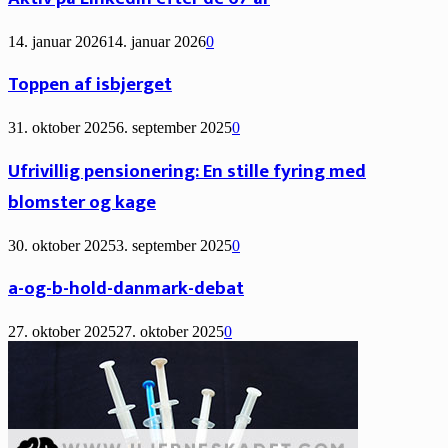
14. januar 2026
14. januar 2026
0
Toppen af isbjerget
31. oktober 2025
6. september 2025
0
Ufrivillig pensionering: En stille fyring med
blomster og kage
30. oktober 2025
3. september 2025
0
a-og-b-hold-danmark-debat
27. oktober 2025
27. oktober 2025
0