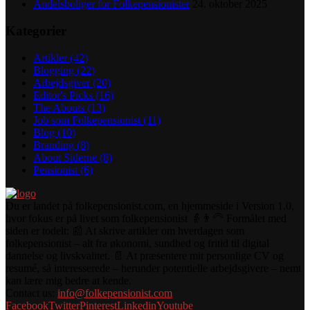
Andelsboliger for Folkepensionister
24. oktober 2025
Kategorier
Artikler
(42)
Blogging
(22)
Arbejdsgiver
(20)
Editor's Picks
(16)
The Abouts
(13)
Job som Folkepensionist
(11)
Blog
(10)
Branding
(8)
About Siderne
(8)
Pensionist
(6)
Du er landet på folkepensionist.com, en hjemmeside i Version 1.0,
hvor fokus er på livet som folkepensionist 👵👨‍🦳 Formålet med
siden er todelt: 📰 At skrive artikler om hverdagen som
folkepensionist – alt fra økonomi, sundhed og fritid til digital
dannelse og livskvalitet. 📄 At præsentere mit personlige CV og
resumé, så interesserede – herunder potentielle arbejdsgivere – nemt
kan lære mig bedre at kende.
Contact us:
info@folkepensionist.com
Facebook
Twitter
Pinterest
Linkedin
Youtube