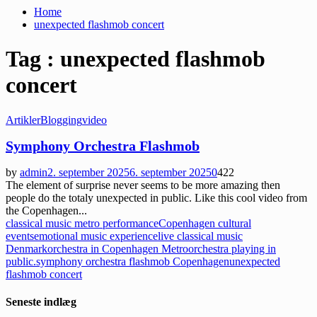
Home
unexpected flashmob concert
Tag : unexpected flashmob
concert
Artikler
Blogging
video
Symphony Orchestra Flashmob
by
admin
2. september 2025
6. september 2025
0
422
The element of surprise never seems to be more amazing then
people do the totaly unexpected in public. Like this cool video from
the Copenhagen...
classical music metro performance
Copenhagen cultural
events
emotional music experience
live classical music
Denmark
orchestra in Copenhagen Metro
orchestra playing in
public.
symphony orchestra flashmob Copenhagen
unexpected
flashmob concert
Seneste indlæg