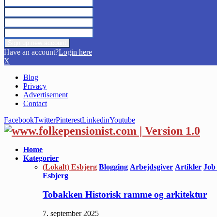
Have an account?
Login here
X
Blog
Privacy
Advertisement
Contact
Facebook
Twitter
Pinterest
Linkedin
Youtube
Home
Kategorier
(Lokalt) Esbjerg
Blogging
Arbejdsgiver
Artikler
Job
Esbjerg
Tobakken Historisk ramme og arkitektur
7. september 2025