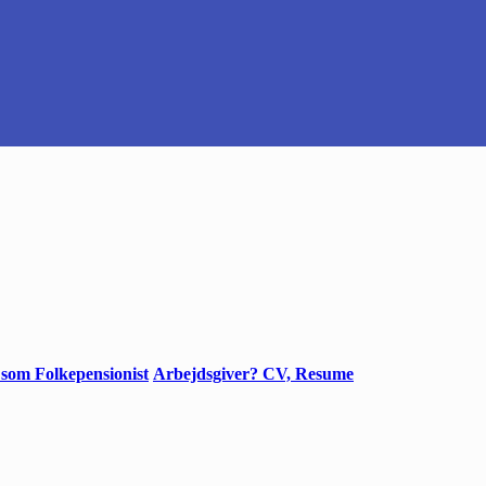
 som Folkepensionist
Arbejdsgiver? CV, Resume