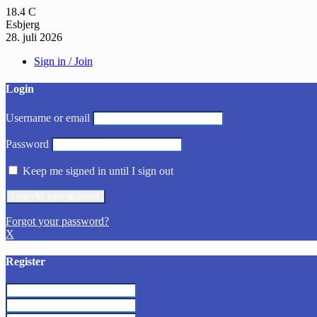
18.4
C
Esbjerg
28. juli 2026
Sign in / Join
Login
Username or email
Password
Keep me signed in until I sign out
Forgot your password?
X
Register