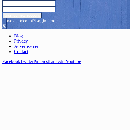
Have an account?
Login here
X
Blog
Privacy
Advertisement
Contact
Facebook
Twitter
Pinterest
Linkedin
Youtube