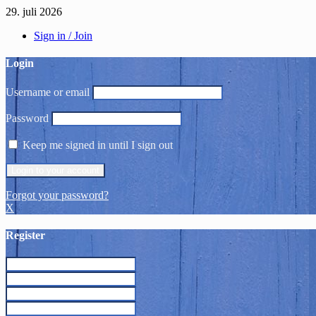
29. juli 2026
Sign in / Join
Login
Username or email
Password
Keep me signed in until I sign out
Forgot your password?
X
Register